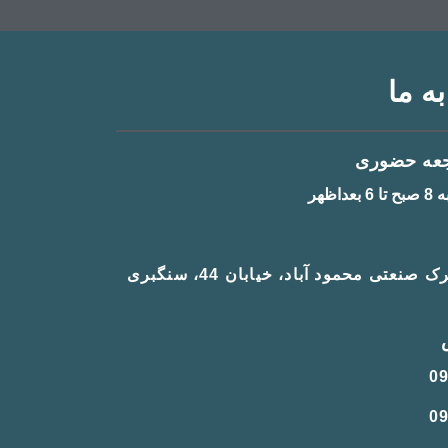
ه ما
عه حضوری
اظهر
اصفهان، شهرک صنعتی محمود آباد، خیابان 44، سنگبری
0
0