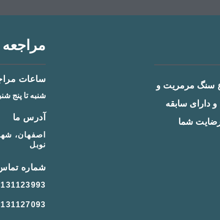
مراجعه ب
ساعات مراج
اع سنگ مرمریت و
شنبه تا پنج شنبه 8 صبح تا 6 بعد
 دارای سابقه
آدرس ما
رضایت شما
نوبل
شماره تماس
9131123993
9131127093